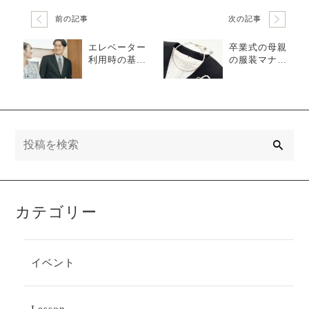
前の記事
次の記事
エレベーター
卒業式の母親
利用時の基本
の服装マナー
マナーは？待
は？スーツを
ち方や立ち位
選ぶ時のポイ
置などを解説
ントも詳しく
解説
検
索
カテゴリー
イベント