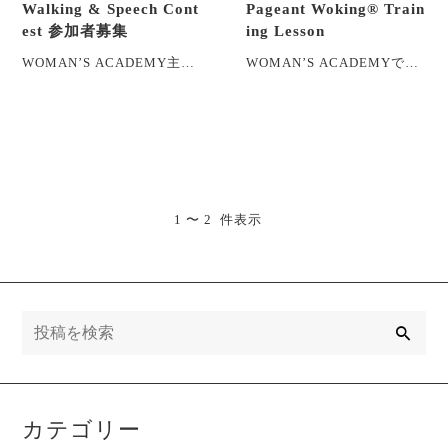
Walking & Speech Cont
Pageant Woking® Train
est 参加者募集
ing Lesson
WOMAN’S ACADEMY主
WOMAN’S ACADEMYでは
催、東京 八芳園 Joule にて
ステージではもちろん、
開催される "Eternal
日々の暮らしの中でちょっ
W・・・
とした時に・・・
1 〜 2 件表示
検
索
カテゴリー